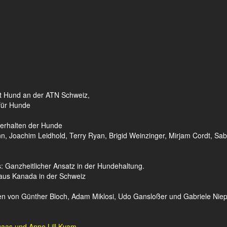
kt Hund an der ATN Schweiz,
für Hunde
verhalten der Hunde
, Joachim Leidhold, Terry Ryan, Brigid Weinzinger, Mirjam Cordt, Sab
: Ganzheitlicher Ansatz in der Hundehaltung.
 aus Kanada in der Schweiz
gen von Günther Bloch, Adam Miklosi, Udo Gansloßer und Gabriele Niep
ugaas und Anne Lill Kvam