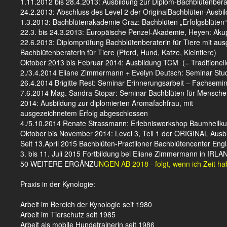
1.11.2012 bis 28.4.2013: Ausbildung zur Diplom-Bachblütenberat
24.2.2013: Abschluss des Level 2 der OriginalBachblüten-Aus
1.3.2013: Bachblütenakademie Graz: Bachblüten „Erfolgsblüten“
22.3. bis 24.3.2013: Europäische Penzel-Akademie, Heyen: Aku
22.6.2013: Diplomprüfung Bachblütenberaterin für Tiere mit a
Bachblütenberaterin für Tiere (Pferd, Hund, Katze, Kleintiere)
Oktober 2013 bis Februar 2014: Ausbildung TCM (= Traditionel
2./3.4.2014 Eliane Zimmermann + Evelyn Deutsch: Seminar Stud
26.4.2014 Brigitte Rest: Seminar Erinnerungsarbeit – Fachsemin
7.6.2014 Mag. Sandra Stopar: Seminar Bachblüten für Mensch
2014: Ausbildung zur diplomierten Aromafachfrau, mit
ausgezeichnetem Erfolg abgeschlossen
4./5.10.2014 Renate Strassmann: Erlebnisworkshop Baumheilkund
Oktober bis November 2014: Level 3, Teil 1 der ORIGINAL Ausb
Seit 13.April 2015 Bachblüten-Practiioner Bachblütencenter Engl
3. bis 11. Juli 2015 Fortbildung bei Eliane Zimmermann in IRL
50 WEITERE ERGÄNZU
NGEN AB 2018 - folgt, wenn ich Zeit hab
Praxis in der Kynologie:
Arbeit im Bereich der Kynologie seit 1980
Arbeit im Tierschutz seit 1985
Arbeit als mobile Hundetrainerin seit 1986