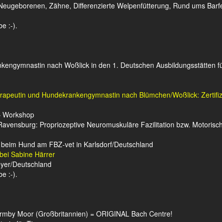
ugeborenen, Zähne, Differenzierte Welpenfütterung, Rund ums Barfen,
 :-).
kengymnastin nach Woßlick in den 1. Deutschen Ausbildungsstätten f
erapeutin und Hundekrankengymnastin nach Blümchen/Woßlick: Zertif
 – Workshop
 Ravensburg: Propriozeptive Neuromuskuläre Fazilitation bzw. Motorisc
 beim Hund am FBZ-vet in Karlsdorf/Deutschland
bei Sabine Härrer
eyer/Deutschland
 :-).
Barmby Moor (Großbritannien) = ORIGINAL Bach Centre!