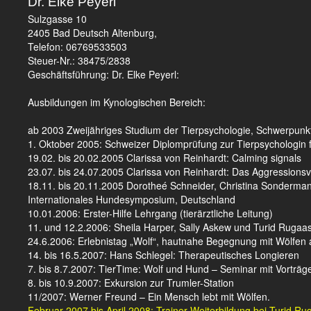
Dr. Elke Peyerl
Sulzgasse 10
2405 Bad Deutsch Altenburg,
Telefon: 06769533503
Steuer-Nr.: 38475/2838
Geschäftsführung: Dr. Elke Peyerl:
Ausbildungen im Kynologischen Bereich:
ab 2003 Zweijähriges Studium der Tierpsychologie, Schwerpun
1. Oktober 2005: Schweizer Diplomprüfung zur Tierpsychologin 
19.02. bis 20.02.2005 Clarissa von Reinhardt: Calming signals
23.07. bis 24.07.2005 Clarissa von Reinhardt: Das Aggressions
18.11. bis 20.11.2005 Dorotheé Schneider, Christina Sondermann
Internationales Hundesymposium, Deutschland
10.01.2006: Erster-Hilfe Lehrgang (tierärztliche Leitung)
11. und 12.2.2006: Sheila Harper, Sally Askew und Turid Rugaas
24.6.2006: Erlebnistag „Wolf“, hautnahe Begegnung mit Wölfen
14. bis 16.5.2007: Hans Schlegel: Therapeutisches Longieren
7. bis 8.7.2007: TierTime: Wolf und Hund – Seminar mit Vorträ
8. bis 10.9.2007: Exkursion zur Trumler-Station
11/2007: Werner Freund – Ein Mensch lebt mit Wölfen.
Februar 2007 bis April 2008: Trainer-Weiterbildung bei Turid R