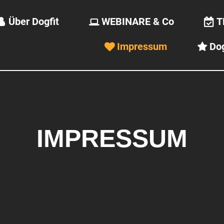
Über Dogfit
WEBINARE & Co
T



Impressum
Dog


IMPRESSUM