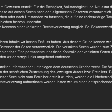
 Gewissen erstellt. Für die Richtigkeit, Vollständigkeit und Aktualität 
lte auf diesen Seiten nach den allgemeinen Gesetzen verantwortlich. Wi
hen oder nach Umständen zu forschen, die auf eine rechtswidrige Täti
bleiben hiervon unberührt.
der Kenntnis einer konkreten Rechtsverletzung möglich. Bei Bekanntw
 deren Inhalte wir keinen Einfluss haben. Aus diesem Grund können wi
er Betreiber der Seiten verantwortlich. Die verlinkten Seiten wurden zu
erkennbar. Eine permanente inhaltliche Kontrolle der verlinkten Seiten
den wir derartige Links umgehend entfernen.
stellten Informationen unterliegen dem deutschen Urheberrecht. Die Ver
er schriftlichen Zustimmung des jeweiligen Autors bzw. Erstellers. Do
ieser Seite nicht vom Betreiber erstellt wurden, werden die Urheberrech
rechtsverletzung aufmerksam werden, bitten wir um einen entsprechen