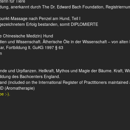
erin für Tiere
bildung, anerkannt durch The Dr. Edward Bach Foundation, Registrie
punkt-Massage nach Penzel am Hund, Teil I
usgezeichnetem Erfolg bestanden, somit DIPLOMIERTE
le Chinesische Medizin) Hund
ien und Wissenschaft. Ätherische Öle in der Wissenschaft – von alte
ar, Fortbildung lt. GuKG 1997 § 63
en
e und Urpflanzen. Heilkraft, Mythos und Magie der Bäume. Kraft, Wiss
ildung des Bachcenters England.
and (included on the International Register of Practitioners maintained
AND (Aromatherapie)
e :-).