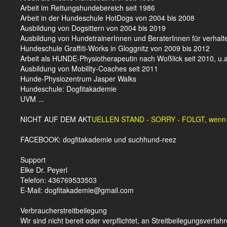
Arbeit im Rettungshundebereich seit 1986
Arbeit in der Hundeschule HotDogs von 2004 bis 2008
Ausbildung von Dogsittern von 2004 bis 2019
Ausbildung von HundetrainerInnen und BeraterInnen für verhalt
Hundeschule Graffiti-Works in Gloggnitz von 2009 bis 2012
Arbeit als HUNDE-Physiotherapeutin nach Woßlick seit 2010, u.a.
Ausbildung von Mobility-Coaches seit 2011
Hunde-Physiozentrum Jasper Walks
Hundeschule: Dogfitakademie
UVM ...
NICHT AUF DEM AKT
UELLEN STAND - SORRY - FOLGT, wenn ic
FACEBOOK: dogfitakademie und suchhund-reez
Support
Elke Dr. Peyerl
Telefon: 436769533503
E-Mail: dogfitakademie@gmail.com
Verbraucher­streit­beilegung
Wir sind nicht bereit oder verpflichtet, an Streitbeilegungsverfa