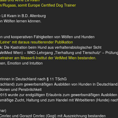
m/Rugaas, somit Europe Certified Dog Trainer
ill Kvam in B.D. Altenburg
n Wölfen lernen können.
iven und kooperativen Fähigkeiten von Wölfen und Hunden
eine“ mit daraus resultierender Publikation
: Die Kastration beim Hund aus verhaltensbiologischer Sicht
ut/VetMed Wien) – WKO-Lehrgang „Tierhaltung und Tierschutz“ – Prüfung
ndetrainer am Messerli-Institut der VetMed Wien bestanden.
n, Emotion und Intuition
erinnen in Deutschland nach § 11 TSchG
eutschland) zum gewerbsmäßigen Ausbilden von Hunden in Deutschland
ionen und Persönlichkeit
 2015 wurde zur endgültigen Erlaubnis zum gewerbsmäßigen Ausbilden
smäßige Zucht, Haltung und zum Handel mit Wirbeltieren (Hunde) nach
nar)
r-Cmrlec und Gorazd Cmrlec (Gogi) mit Auszeichnung bestanden