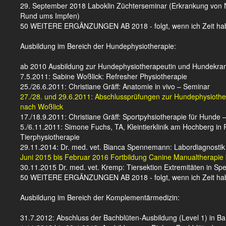
29. September 2018 Laboklin Züchterseminar (Erkrankung von Ne
Rund ums Impfen)
50 WEITERE ERGÄNZUNGEN AB 2018 - folgt, wenn ich Zeit habe
Ausbildung im Bereich der Hundephysiotherapie:
ab 2010 Ausbildung zur Hundephysiotherapeutin und Hundekran
7.5.2011: Sabine Woßlick: Refresher Physiotherapie
25./26.6.2011: Christiane Gräff: Anatomie in vivo – Seminar
27./28. und 29.6.2011: Abschlussprüfungen zur Hundephysioth
nach Woßlick
17./18.9.2011: Christiane Gräff: Sportpyhsiotherapie für Hunde
5./6.11.2011: Simone Fuchs, TA, Kleintierklinik am Hochberg in
Tierphysiotherapie
29.11.2014: Dr. med. vet. Bianca Spennemann: Labordiagnostik
Juni 2015 bis Februar 2016 Fortbildung Canine Manualtherapie 
30.11.2015 Dr. med. vet. Kremp: Tiersektion Extremitäten in Sp
50 WEITERE ERGÄNZUNGEN AB 2018 - folgt, wenn ich Zeit habe
Ausbildung im Bereich der Komplementärmedizin:
31.7.2012: Abschluss der Bachblüten-Ausbildung (Level 1) in 