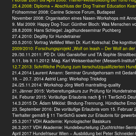
25.4.2008: Diploma = Abschluss der Dog Trainer Education Kva
Frühsommer 2008: Canine Science Forum, Budapest
November 2008: Organisation eines Nasen-Workshops mit Anne L
9. Mai 2009: Happy Dog-Tour: Günther Bloch: Was Menschen vo
28.8.2009: Hans Schlegel: Jagdhundeseminar Puchberg
27.4.2010: Degility für Hundetrainer
20.5.2010: Vortrag VetMed Wien Dr. Kurt Kotrschal: Die kognit
2009/2010: Forschungsprojekt „Wolf on leash – Der Wolf an der L
29./30.11.2011: PD Dr. Udo Gansloßer und TA Sophie Strodtbeck
5.11. bis 9.11.2012: Mag. Karl Weissenbacher (Messerli-Instit
12.7.2013: Schriftliche Prüfung zum tierschutzqualifizierten Hu
21.4.2014 Laurent Amann: Seminar Grundgehorsam mit Gedanke
18. – 20.7. 2014 Astrid Lang: Workshop Trickdog
24./25.11.2014: Workshop Jörg Weiß mantrailing-quality
21. Jänner 2015: Vorbereitungskurs zur Prüfung für Hundetrain
24. Feburar 2015: Vorläufige Erlaubnis nach § 11 TierSchG D
14.3.2015 Dr. Ádam Miklósi: Bindung-Trennung, Hündische Emot
23. September 2016: Die vorläufige Erlaubnis vom 15. Februar
Tierhalter gemäß § 11 TierSchG sowie zur Erlaubnis für gewerb
25.3.2017 VDH Akademie: Kynologischer Basiskurs
26.3.2017 VDH Akademie: Hundebeurteilung (Zuchtrichter-Semi
April 2017 Hundefriseur Wien – Ausbildung bei Peter Schneide